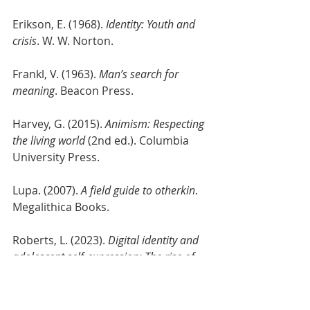
Erikson, E. (1968). 
Identity: Youth and 
crisis
. W. W. Norton.
Frankl, V. (1963). 
Man’s search for 
meaning
. Beacon Press.
Harvey, G. (2015). 
Animism: Respecting 
the living world
 (2nd ed.). Columbia 
University Press.
Lupa. (2007). 
A field guide to otherkin
. 
Megalithica Books.
Roberts, L. (2023). 
Digital identity and 
adolescent self‑expression: The rise of 
Therian culture on social media
. 
Cyberpsychology Review, 17(2), 45–
59.