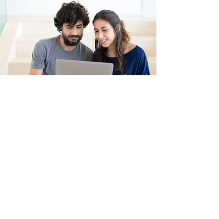
Preguntas frecuentes
¿El test es confidencial?
Sí. Cada persona responde de manera
individual y privada.
¿Debemos estar en crisis para hacerlo?
No. El test es útil tanto para fortalecer
como para comprender mejor la relación.