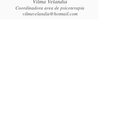
Vilma Velandia
Coordinadora area de psicoterapia
vilmavelandia@hotmail.com
Magister en psicología clínica.
Psicóloga. Tallerista
Especialista en familia.
Psicologa. Terapeuta de pareja y familias
Nuestros clientes
Empresas