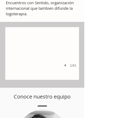
Encuentros con Sentido, organización
internacional que tambien difunde la
logoterapia.
Alimentación emocional
Espacio de desarrollo personal para colaboradores de la Universidad IC
1/41
Conoce nuestro equipo