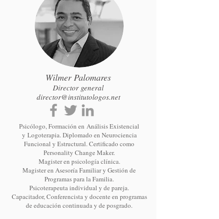
Wilmer Palomares
Director general
director@institutologos.net
Psicólogo, Formación en
Análisis Existencial
y
Logoterapia. Diplomado en Neurociencia
Funcional y Estructural. Certificado como
Personality Change Maker.
Magister en psicología clínica.
Magister en Asesoría Familiar y Gestión de
Programas para la Familia.
Psicoterapeuta individual y de pareja.
Capacitador, Conferencista y docente en programas
de educación continuada y de posgrado.